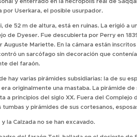
sonal y enterrado en la necrópolis real de Saqqar
a por Userkara, el posible usurpador.
, de 52 m de altura, está en ruinas. La erigió a 
jo de Dyeser. Fue descubierta por Perry en 183
 Auguste Mariette. En la cámara están inscritos
contró un sarcófago sin decoración que contenía
te del faraón.
e hay varias pirámides subsidiarias: la de su es
 era originalmente una mastaba. La pirámide de 
ta a principios del siglo XX. Fuera del Complejo 
 tumbas y pirámides de sus cortesanos, esposas
e y la Calzada no se han excavado.
madre del faraón Teti, hallada en el desierto de