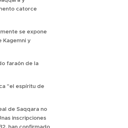
mento catorce
almente se expone
de Kagemni y
do faraón de la
a "el espíritu de
Real de Saqqara no
nas inscripciones
932, han confirmado