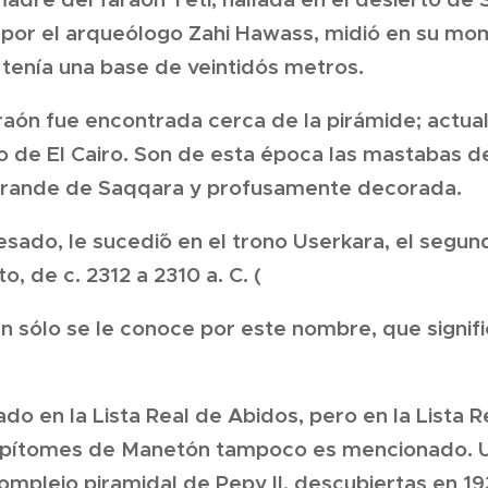
por el arqueólogo Zahi Hawass, midió en su mo
 tenía una base de veintidós metros.
raón fue encontrada cerca de la pirámide; actu
o de El Cairo. Son de esta época las mastabas 
grande de Saqqara y profusamente decorada.
do, le sucedi´ó en el trono Userkara, el segun
o, de c. 2312 a 2310 a. C. (
n sólo se le conoce por este nombre, que signific
ado en la Lista Real de Abidos, pero en la Lista 
 epítomes de Manetón tampoco es mencionado. U
complejo piramidal de Pepy II, descubiertas en 1