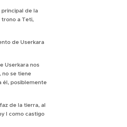
principal de la
trono a Teti,
iento de Userkara
de Userkara nos
 no se tiene
a él, posiblemente
z de la tierra, al
py I como castigo