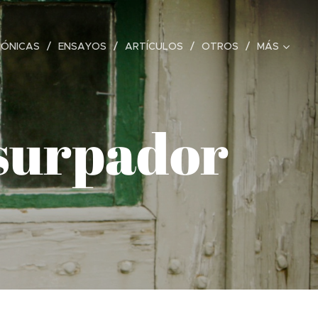
RÓNICAS
ENSAYOS
ARTÍCULOS
OTROS
MÁS
usurpador