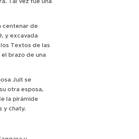
a. Tal vez fue una
un centenar de
9, y excavada
 los Textos de las
 el brazo de una
posa Juit se
su otra esposa,
de la pirámide
 y chaty.
 Saqqara y