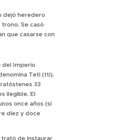
no dejó heredero
 trono. Se casó
nían que casarse con
o del Imperio
denomina Teti (tti).
Eratóstenes 33
 ilegible. El
unos once años (si
re diez y doce
 trató de instaurar