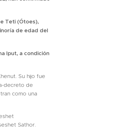
e Teti (Ótoes),
inoría de edad del
na Iput, a condición
henut. Su hijo fue
la-decreto de
stran como una
seshet
eshet Sathor.