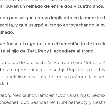
 atribuyen un reinado de entre dos y cuatro años.
acen pensar que estuvo implicado en la muerte d
scolta, y que usurpó el trono aprovechando la m
sinado.
ue fuese el regente, con el beneplácito de la rei
 el hijo de Teti, Pepy I, accediera al trono.
raón Unas de la dinastía V. Su madre era Nebet o K
t
está representada con su hijo Pepi en una este
 esqueléticos encontrados en su pirámide la mue
dad.
varón, Nebkauhor.​También tuvo varias hijas: Sesh
shseshet Idut, Seshseshet Nubkhetnebty y Seshs