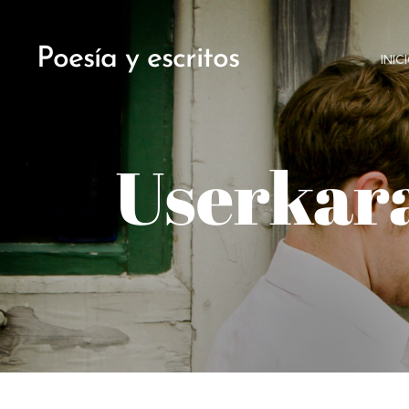
Poesía y escritos
INIC
Userkara