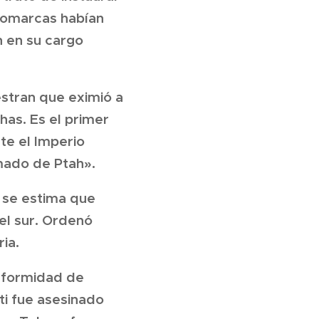
nomarcas habían
n en su cargo
estran que eximió a
as. Es el primer
te el Imperio
amado de Ptah».
 se estima que
 el sur. Ordenó
ia.
onformidad de
i fue asesinado