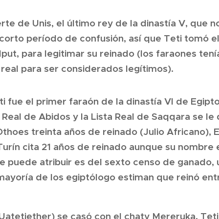
te de Unis, el último rey de la dinastía V, que 
corto período de confusión, así que Teti tomó el
, Iput, para legitimar su reinado (los faraones te
 real para ser considerados legítimos).
 fue el primer faraón de la dinastía VI de Egipt
a Real de Abidos y la Lista Real de Saqqara se le 
thoes treinta años de reinado (Julio Africano), 
urín cita 21 años de reinado aunque su nombre es
le puede atribuir es del sexto censo de ganado, 
 mayoría de los egiptólogo estiman que reinó ent
Uatetjether) se casó con el chaty Mereruka. Teti