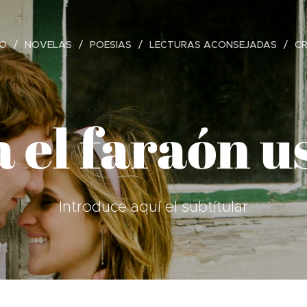
IO
NOVELAS
POESIAS
LECTURAS ACONSEJADAS
C
 el faraón 
Introduce aquí el subtítular