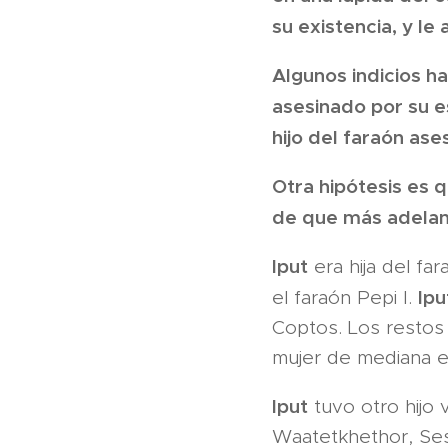
su existencia, y le
Algunos indicios h
asesinado por su e
hijo del faraón ase
Otra hipótesis es q
de que más adelante
Iput
era hija del fa
Ipu
el faraón Pepi I.
Coptos. Los restos
mujer de mediana e
Iput
tuvo otro hijo 
Waatetkhethor, Se