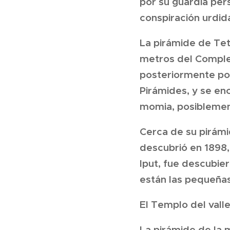
por su guardia per
conspiración urdid
La pirámide de Teti
metros del Comple
posteriormente por
Pirámides, y se en
momia, posiblemen
Cerca de su pirámid
descubrió en 1898,
Iput, fue descubier
están las pequeñas
El Templo del vall
La pirámide de la 