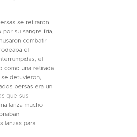
persas se retiraron
 por su sangre fría,
ehusaron combatir
 rodeaba el
terrumpidas, el
sto como una retirada
 se detuvieron,
dados persas era un
as que sus
 una lanza mucho
ionaban
as lanzas para