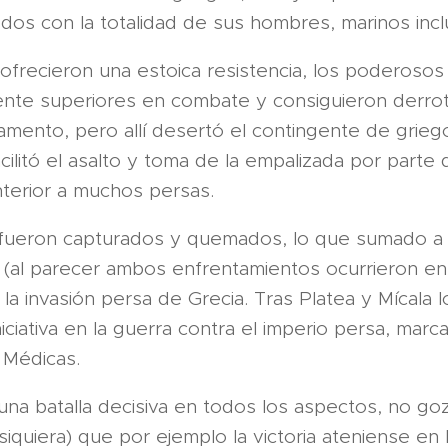
os con la totalidad de sus hombres, marinos incl
frecieron una estoica resistencia, los poderosos 
te superiores en combate y consiguieron derrot
ento, pero allí desertó el contingente de griego
acilitó el asalto y toma de la empalizada por parte
nterior a muchos persas.
ueron capturados y quemados, lo que sumado a 
 (al parecer ambos enfrentamientos ocurrieron en 
a la invasión persa de Grecia. Tras Platea y Mícala 
niciativa en la guerra contra el imperio persa, mar
 Médicas.
una batalla decisiva en todos los aspectos, no go
iquiera) que por ejemplo la victoria ateniense en 