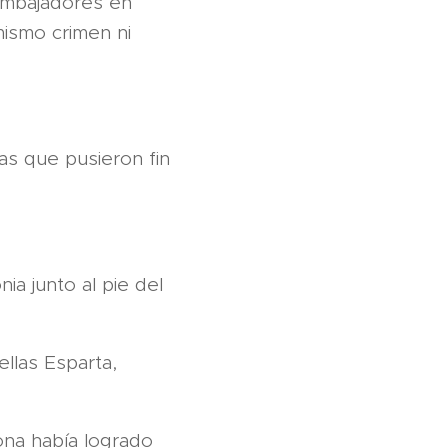
embajadores en
mismo crimen ni
as que pusieron fin
ia junto al pie del
ellas Esparta,
ona había logrado