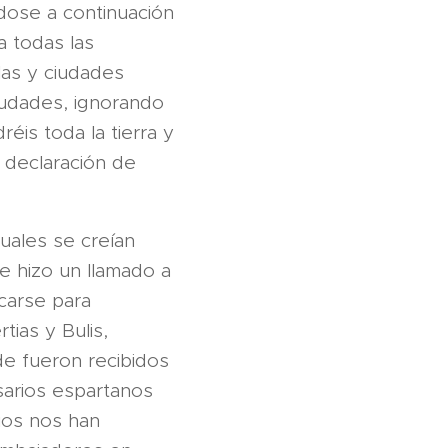
ndose a continuación
a todas las
las y ciudades
iudades, ignorando
éis toda la tierra y
a declaración de
uales se creían
e hizo un llamado a
icarse para
tias y Bulis,
de fueron recibidos
isarios espartanos
ios nos han