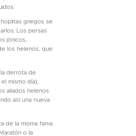
uidos.
hoplitas griegos se
arlos. Los persas
s jónicos,
 de los helenos, que
la derrota de
el mismo día),
los aliados helenos
cando así una nueva
za de la misma fama
Maratón o la