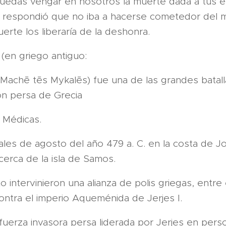
uedas vengar en nosotros la muerte dada a tus 
es respondió que no iba a hacerse cometedor del 
erte los liberaría de la deshonra.
 (en griego antiguo:
Machē tēs Mykalēs) fue una de las grandes batall
ón persa de Grecia
 Médicas.
ales de agosto del año 479 a. C. en la costa de Jon
erca de la isla de Samos.
 intervinieron una alianza de polis griegas, entre 
ontra el imperio Aqueménida de Jerjes I.
 fuerza invasora persa liderada por Jerjes en pers