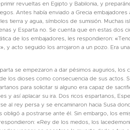
primir revueltas en Egipto y Babilonia, y prepará
riegos. Antes había enviado a Grecia embajadores 
les tierra y agua, símbolos de sumisión. Muchas is
enas y Esparta no. Se cuenta que en estas dos c
ática de los embajadores, les respondieron: «Tendr
», y acto seguido los arrojaron a un pozo. Era un
parta se empezaron a dar pésimos augurios, los c
 de los dioses como consecuencia de sus actos. S
rtanos para solicitar si alguno era capaz de sacrif
ses y así aplacar su ira. Dos ricos espartanos, Esper
rse al rey persa y se encaminaron hacia Susa don
os obligó a postrarse ante él. Sin embargo, los em
le respondieron: «Rey de los medos, los lacedemon