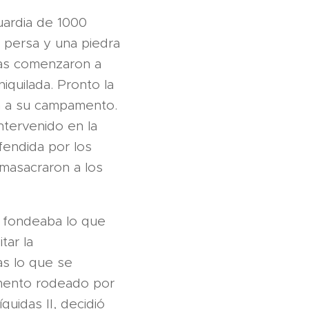
uardia de 1000
 persa y una piedra
sas comenzaron a
iquilada. Pronto la
n a su campamento.
ntervenido en la
fendida por los
 masacraron a los
e fondeaba lo que
tar la
as lo que se
amento rodeado por
uidas II, decidió