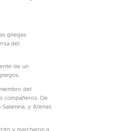
as griegas
ersa del
rente de un
griegos.
o miembro del
us compañeros. De
 Salamina, y Atenas
rcito y marcharon a