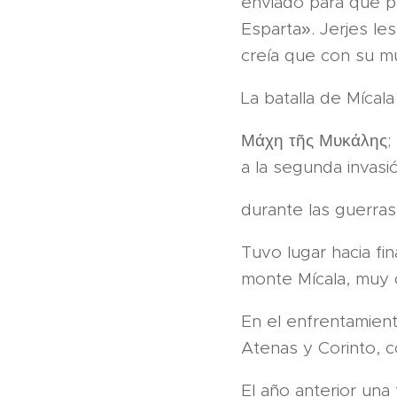
enviado para que p
Esparta». Jerjes l
creía que con su mu
La batalla de Mícala
Μάχη τῆς Μυκάλης; 
a la segunda invasi
durante las guerras
Tuvo lugar hacia fin
monte Mícala, muy c
En el enfrentamiento
Atenas y Corinto, c
El año anterior una