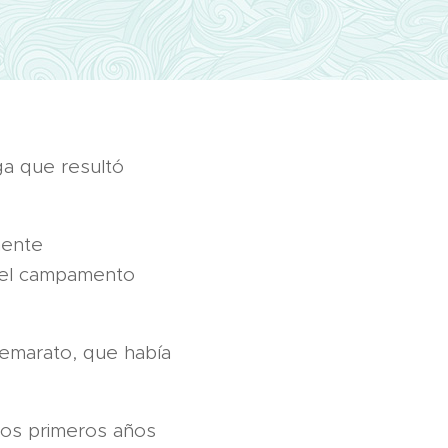
ega que resultó
mente
 el campamento
Demarato, que había
los primeros años