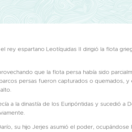
 el rey espartano Leotíquidas II dirigió la flota gri
aprovechando que la flota persa había sido parcial
 barcos persas fueron capturados o quemados, y
alto.
cía a la dinastía de los Euripóntidas y sucedió a 
viamente.
arío, su hijo Jerjes asumió el poder, ocupándose 