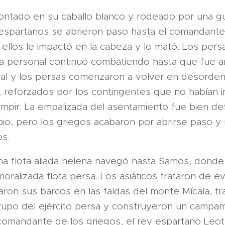
ntado en su caballo blanco y rodeado por una g
espartanos se abrieron paso hasta el comandante
 ellos le impactó en la cabeza y lo mató. Los per
ia personal continuó combatiendo hasta que fue an
ral y los persas comenzaron a volver en desorde
, reforzados por los contingentes que no habían i
rrumpir. La empalizada del asentamiento fue bien de
pio, pero los griegos acabaron por abrirse paso y
os.
na flota aliada helena navegó hasta Samos, dond
ralizada flota persa. Los asiáticos trataron de evi
aron sus barcos en las faldas del monte Mícala, tr
rupo del ejército persa y construyeron un camp
comandante de los griegos, el rey espartano Leotíq