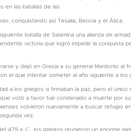
s en las batallas de las
io, conquistando así Tesalia, Beocia y el Ática.
siguiente batalla de Salamina una alianza de armad
endente victoria que logró impedir la conquista p
irarse y dejó en Grecia a su general Mardonio al f
on el que intentar someter al año siguiente a los 
rtad a los griegos si firmaban la paz, pero el únic
 que votó a favor fue condenado a muerte por s
enienses volvieron nuevamente a buscar refugio en
 segunda vez.
el 479 a. C., los griegos reunieron un enorme ejé