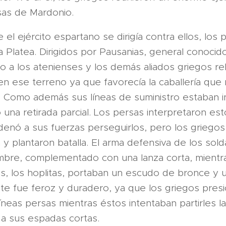
sas de Mardonio.
el ejército espartano se dirigía contra ellos, los 
a Platea. Dirigidos por Pausanias, general conocido
to a los atenienses y los demás aliados griegos r
 en ese terreno ya que favorecía la caballería que
Como además sus líneas de suministro estaban in
ió una retirada parcial. Los persas interpretaron e
denó a sus fuerzas perseguirlos, pero los griegos
 y plantaron batalla. El arma defensiva de los sol
bre, complementado con una lanza corta, mientr
as, los hoplitas, portaban un escudo de bronce y
ate fue feroz y duradero, ya que los griegos pres
íneas persas mientras éstos intentaban partirles l
r a sus espadas cortas.