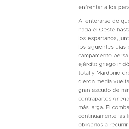
enfrentar a los per
Al enterarse de que 
hacia el Oeste hast
los espartanos, jun
los siguientes días
campamento persa. 
ejército griego inic
total y Mardonio or
dieron media vuelta
gran escudo de mim
contrapartes grieg
más larga. El comb
continuamente las l
obligarlos a recurri