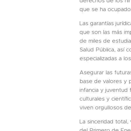
derechos de los niñ
que se ha ocupado 
Las garantías jurídi
que son las más imp
de miles de estudia
Salud Pública, así c
especializadas a lo
Asegurar las futur
base de valores y p
infancia y juventud
culturales y cientí
viven orgullosos de
La sinceridad total,
del Primero de Ener