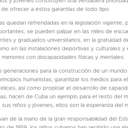
os y jóvenes constituyen una verdadera prioridad 
de ofrecer a estos garantías de todo tipo.
cas quedan refrendadas en la legislación vigente, p
ortantes, se pueden palpar en las miles de escue
ntes y graduados universitarios, en la gratuidad d
omo en las instalaciones deportivas y culturales y 
s menores con discapacidades físicas y mentales.
as generaciones para la construcción de un mundo
rincipios humanistas, garantizar los medios para e
 felices, así como propiciar el desarrollo de capac
ficas, hacen de Cuba un ejemplo para el resto del
 sus niños y jóvenes, ellos son la esperanza del m
 van de la mano de la gran responsabilidad del Esta
o de 1959, los niños cubanos han recibido una ate