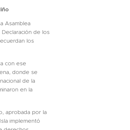
Niño
 la Asamblea
 Declaración de los
recuerdan los
ra con ese
Viena, donde se
nacional de la
lminaron en la
o, aprobada por la
Isla implementó
de derechos