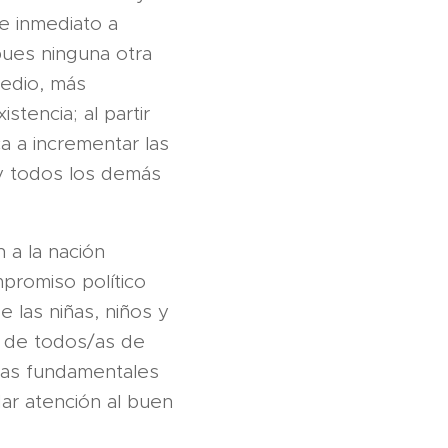
de inmediato a
 pues ninguna otra
medio, más
stencia; al partir
a a incrementar las
 y todos los demás
 a la nación
promiso político
e las niñas, niños y
ón de todos/as de
isas fundamentales
ar atención al buen