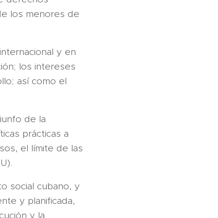
r de los menores de
internacional y en
ción; los intereses
llo; así como el
iunfo de la
icas prácticas a
s, el límite de las
U).
to social cubano, y
nte y planificada,
cución y la