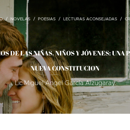
IO
NOVELAS
POESIAS
LECTURAS ACONSEJADAS
C
S DE LAS NIÑAS, NIÑOS Y JÓVENES: UNA
NUEVA CONSTITUCION
Lic.Miguel Angel García Alzugaray