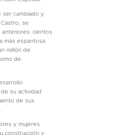
 ser cambiado y
 Castro, se
anteriores: cientos
 la más espantosa
un millón de
 como de
esarrollo
de su actividad
miento de sus
.
mbres y mujeres
su construcción y