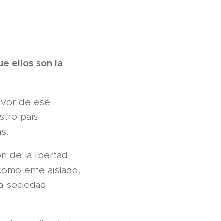
e ellos son la
favor de ese
stro país
s.
 de la libertad
 como ente aislado,
la sociedad