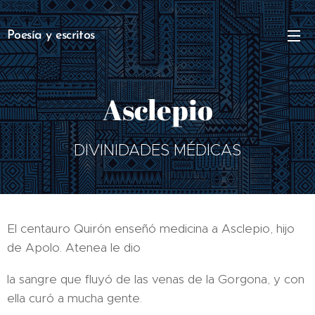
Poesía y escritos
Asclepio
DIVINIDADES MÉDICAS
El centauro Quirón enseñó medicina a Asclepio, hijo
de Apolo. Atenea le dio
la sangre que fluyó de las venas de la Gorgona, y con
ella curó a mucha gente.