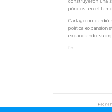
construyeron una s
púnicos, en el temp
Cartago no perdió n
política expansioni
expandiendo su impe
fin
Página h