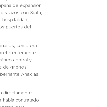
ampaña de expansión
os lazos con Sicilia,
 hospitalidad,
los puertos del
enarios, como era
 preferentemente.
ráneo central y
te de griegos
obernante Anaxilas
a directamente
r había contratado