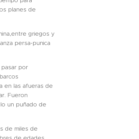
 tiempo para
los planes de
mina,entre griegos y
lianza persa-punica
e pasar por
 barcos
a en las afueras de
ar. Fueron
solo un puñado de
s de miles de
ombres de edades