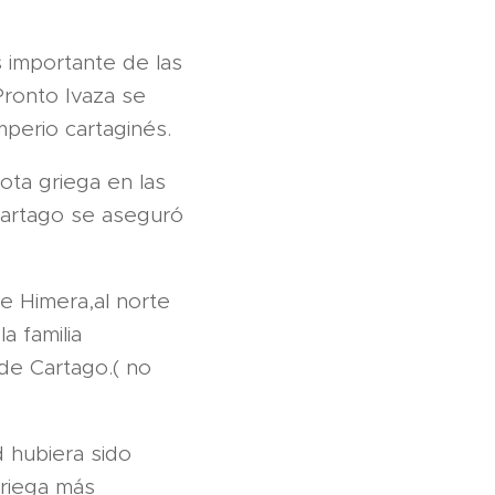
s importante de las
.Pronto Ivaza se
imperio cartaginés.
lota griega en las
 Cartago se aseguró
de Himera,al norte
a familia
 de Cartago.( no
 hubiera sido
griega más