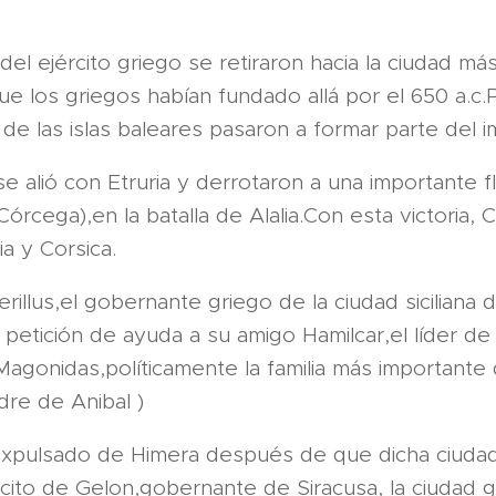
del ejército griego se retiraron hacia la ciudad má
, que los griegos habían fundado allá por el 650 a.c
ad de las islas baleares pasaron a formar parte del 
e alió con Etruria y derrotaron a una importante f
Córcega),en la batalla de Alalia.Con esta victoria,
ia y Corsica.
erillus,el gobernante griego de la ciudad siciliana 
a petición de ayuda a su amigo Hamilcar,el líder de l
Magonidas,políticamente la familia más importante
dre de Anibal )
o expulsado de Himera después de que dicha ciudad
cito de Gelon,gobernante de Siracusa, la ciudad 