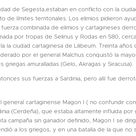
iudad de Segesta,estaban en conflicto con la ciud
o de límites territoriales. Los elimios pidieron ayu
 fuerza combinada de elimios y cartagineses derr
ormada por tropas de Selinus y Rodas en 580, cer
ía la ciudad cartaginesa de Lilibeum. Treinta años
liderado por el general Malchus conquistó la mayorí
 griegas amuralladas (Gelo, Akragas y Siracusa).
tonces sus fuerzas a Sardinia, pero allí fue derro
el general cartaginense Magon I ( no confundir co
rdinia (Cerdeña), que estaba altamente influida po
ta campaña sin ganador definido, Magon I se dirigió
rendió a los griegos, y en una batalla de la que no