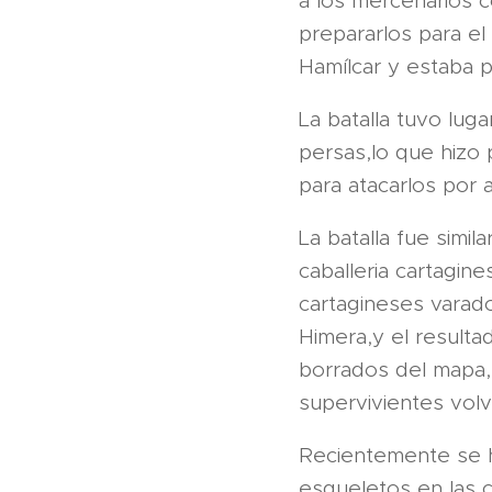
a los mercenarios c
prepararlos para e
Hamílcar y estaba 
La batalla tuvo lug
persas,lo que hizo 
para atacarlos por 
La batalla fue simi
caballeria cartagine
cartagineses varado
Himera,y el resulta
borrados del mapa, 
supervivientes volv
Recientemente se h
esqueletos en las 