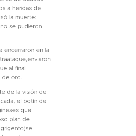
os a heridas de
só la muerte:
 no se pudieron
se encerraron en la
ntraataque,enviaron
e al final
 de oro.
te de la visión de
cada, el botín de
gineses que
oso plan de
Agrigento)se