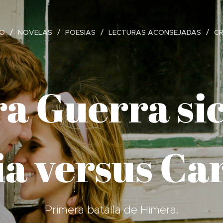
IO
NOVELAS
POESIAS
LECTURAS ACONSEJADAS
C
a Guerra sici
a versus Ca
Primera batalla de Himera.