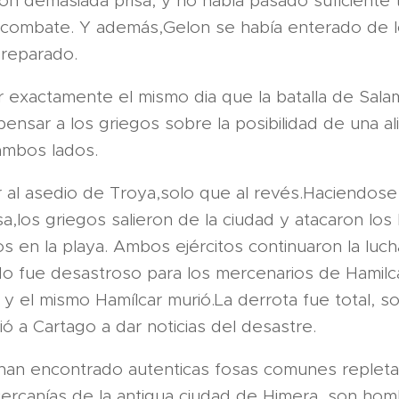
on demasiada prisa, y no había pasado suficiente
l combate. Y además,Gelon se había enterado de 
preparado.
ar exactamente el mismo dia que la batalla de Sala
pensar a los griegos sobre la posibilidad de una a
ambos lados.
lar al asedio de Troya,solo que al revés.Haciendos
sa,los griegos salieron de la ciudad y atacaron los
s en la playa. Ambos ejércitos continuaron la luch
do fue desastroso para los mercenarios de Hamilc
y el mismo Hamílcar murió.La derrota fue total, 
ió a Cartago a dar noticias del desastre.
an encontrado autenticas fosas comunes repleta
cercanías de la antigua ciudad de Himera, son h