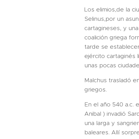
Los elimios,de la c
Selinus,por un asunt
cartagineses, y una
coalición griega f
tarde se establecer
ejército cartaginés 
unas pocas ciudades
Malchus trasladó en
griegos.
En el año 540 a.c. 
Anibal ) invadió Sa
una larga y sangrien
baleares. Allí sorp