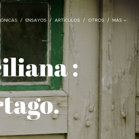
RÓNICAS
ENSAYOS
ARTÍCULOS
OTROS
MÁS
liana :
rtago.