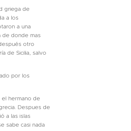
ad griega de
da a los
otaron a una
ca de donde mas
 después otro
a de Sicilia, salvo
tado por los
n el hermano de
r grecia. Despues de
 a las islas
 se sabe casi nada