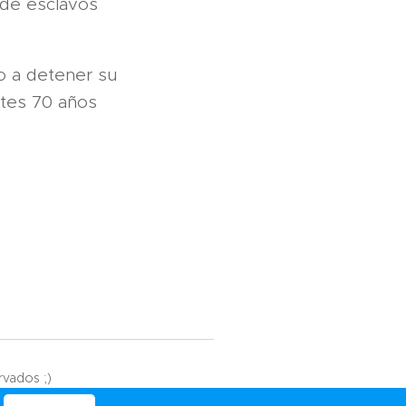
 de esclavos
do a detener su
entes 70 años
rvados ;)