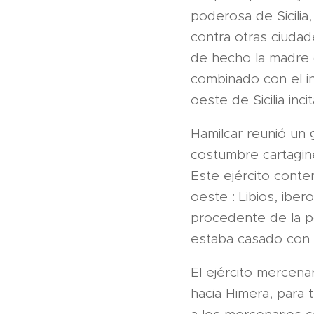
poderosa de Sicili
contra otras ciudade
de hecho la madre d
combinado con el in
oeste de Sicilia inc
Hamilcar reunió un 
costumbre cartagin
Este ejército conte
oeste : Libios, iber
procedente de la po
estaba casado con la
El ejército mercen
hacia Himera, para 