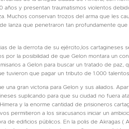
30 años y presentan traumatismos violentos debid
nza. Muchos conservan trozos del arma que les cau
 de lanza que penetraron tan profundamente que
icias de la derrota de su ejército,los cartagineses 
os por la posibilidad de que Gelon montara un co
sarios a Gelon para buscar un tratado de paz, qu
e tuvieron que pagar un tributo de 1.000 talentos
ue una gran victoria para Gelon y sus aliados. Apar
ineses suplicando para que su ciudad no fuera ata
Himera y la enorme cantidad de prisioneros carta
vos permitieron a los siracusanos iniciar un ambici
ra de edificios públicos. En la polis de Akragas ( 