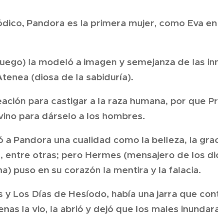
ódico, Pandora es la primera mujer, como Eva en l
fuego) la modeló a imagen y semejanza de las in
tenea (diosa de la sabiduría).
ación para castigar a la raza humana, por que 
vino para dárselo a los hombres.
 a Pandora una cualidad como la belleza, la graci
l, entre otras; pero Hermes (mensajero de los di
na) puso en su corazón la mentira y la falacia.
 y Los Días de Hesíodo, había una jarra que con
as la vio, la abrió y dejó que los males inundaran