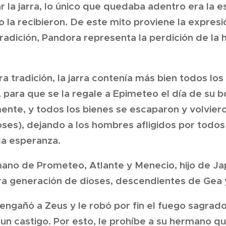
 la jarra, lo único que quedaba adentro era la e
la recibieron. De este mito proviene la expresión
radición, Pandora representa la perdición de la 
 tradición, la jarra contenía más bien todos los
para que se la regale a Epimeteo el día de su bo
nte, y todos los bienes se escaparon y volviero
oses), dejando a los hombres afligidos por todos 
la esperanza.
ano de Prometeo, Atlante y Menecio, hijo de Ja
era generación de dioses, descendientes de Gea 
gañó a Zeus y le robó por fin el fuego sagrado
un castigo. Por esto, le prohíbe a su hermano qu