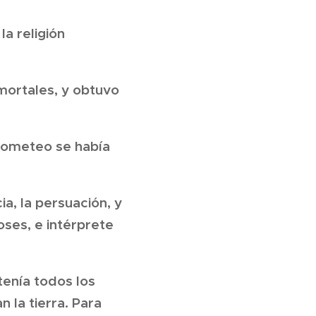
a religión
mortales, y obtuvo
Prometeo se había
a, la persuación, y
oses, e intérprete
tenía todos los
 la tierra. Para