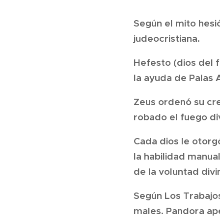
Según el mito hesi
judeocristiana.
Hefesto (dios del 
la ayuda de Palas A
Zeus ordenó su cre
robado el fuego di
Cada dios le otorgó
la habilidad manua
de la voluntad divi
Según Los Trabajos
males. Pandora apen