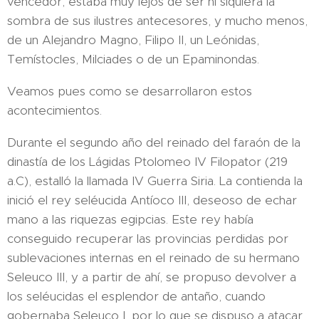
vencedor, estaba muy lejos de ser ni siquiera la
sombra de sus ilustres antecesores, y mucho menos,
de un Alejandro Magno, Filipo II, un Leónidas,
Temístocles, Milciades o de un Epaminondas.
Veamos pues como se desarrollaron estos
acontecimientos.
Durante el segundo año del reinado del faraón de la
dinastía de los Lágidas Ptolomeo IV Filopator (219
a.C), estalló la llamada IV Guerra Siria. La contienda la
inició el rey seléucida Antíoco III, deseoso de echar
mano a las riquezas egipcias. Este rey había
conseguido recuperar las provincias perdidas por
sublevaciones internas en el reinado de su hermano
Seleuco III, y a partir de ahí, se propuso devolver a
los seléucidas el esplendor de antaño, cuando
gobernaba Seleuco I, por lo que se dispuso a atacar