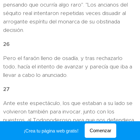
pensando que ocurría algo raro". "Los ancianos del
séquito real intentaron repetidas veces disuadir al
arrogante espíritu del monarca de su obstinada
decisión.
26
Pero el faraón lleno de osadía, y tras rechazarlo
todo, hacía el intento de avanzar y parecía que iba a
llevar a cabo lo anunciado.
27
Ante este espectáculo, los que estaban a su lado se
volvieron también para invocar, junto con los
nuestros, al Todopoderoso para que nos defendiera
en aquellas circunstancias y no permaneciera
Comenzar
¡Crea tu página web gratis!
indiferente ante una acción de arrogancia contra la