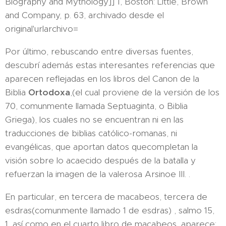
Biography and Mythology]] 1, Boston: Little, Brown
and Company, p. 63, archivado desde el
original'urlarchivo=
Por último, rebuscando entre diversas fuentes,
descubrí además estas interesantes referencias que
aparecen reflejadas en los libros del Canon de la
Biblia
Ortodoxa
,(el cual proviene de la versión de los
70, comunmente llamada Septuaginta, o Biblia
Griega), los cuales no se encuentran ni en las
traducciones de biblias católico-romanas, ni
evangélicas, que aportan datos quecompletan la
visión sobre lo acaecido después de la batalla y
refuerzan la imagen de la valerosa Arsinoe III. .
En particular, en tercera de macabeos, tercera de
esdras(comunmente llamado 1 de esdras) , salmo 15,
1, así como en el cuarto libro de macabeos, aparece: