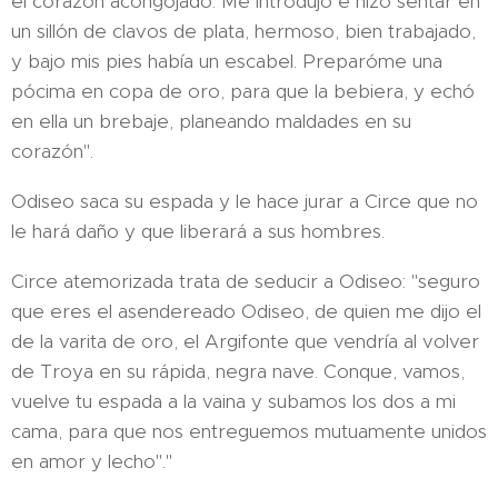
el corazón acongojado. Me introdujo e hizo sentar en
un sillón de clavos de plata, hermoso, bien trabajado,
y bajo mis pies había un escabel. Pre­paróme una
pócima en copa de oro, para que la bebiera, y echó
en ella un brebaje, planeando maldades en su
corazón".
Odiseo saca su espada y le hace jurar a Circe que no
le hará daño y que liberará a sus hombres.
Circe atemorizada trata de seducir a Odiseo: "seguro
que eres el asendereado Odiseo, de quien me dijo el
de la varita de oro, el Argifonte que vendría al volver
de Troya en su rápida, negra nave. Conque, vamos,
vuelve tu espada a la vaina y su­bamos los dos a mi
cama, para que nos entreguemos mutua­mente unidos
en amor y lecho"."