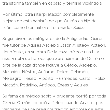
transforma también en caballo y termina violándola.
Por último, otra interpretación completamente
alejada de esta hablaría de que Quirón es hijo de
Ixión, como bien habla el historiador Suidas
Según diversos mitógrafos de la Antigüedad, Quirón
fue tutor de Aquiles,​Asclepio,​Jasón,​Aristeo​y Acteón.
Jenofonte, en su obra De la caza, ofrece una lista
más amplia de héroes que aprendieron de Quirón el
arte de la caza donde incluye a Céfalo, Asclepio,
Melanión, Néstor, Anfiarao, Peleo, Telamón,
Meleagro, Teseo, Hipólito, Palamedes, Cástor, Pólux,
Macaón, Podalirio, Antíloco, Eneas y Aquiles.​
Su fama de médico sabio y prudente corrió por toda
Grecia. Quirón conoció a Peleo cuando Acasto, para
vengarse de una presunta traición amorosa de éste,