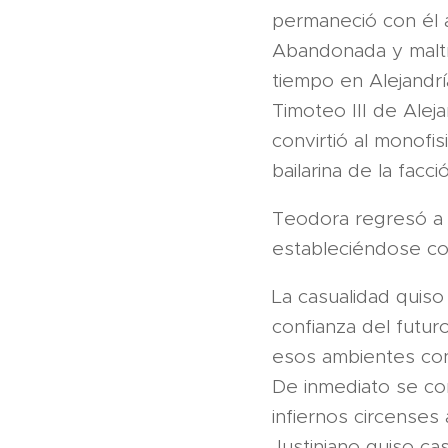
permaneció con él 
Abandonada y maltr
tiempo en Alejandrí
Timoteo III de Alej
convirtió al monofi
bailarina de la facc
Teodora regresó a 
estableciéndose com
La casualidad quiso
confianza del futuro
esos ambientes cono
De inmediato se co
infiernos circenses
Justiniano quiso ca