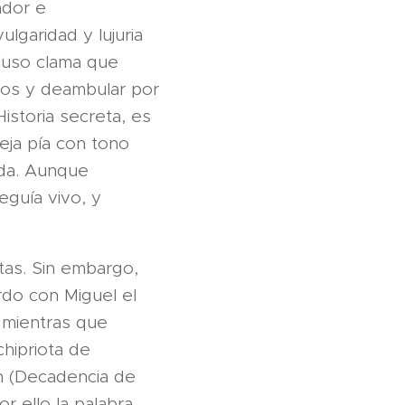
ador e
lgaridad y lujuria
cluso clama que
os y deambular por
Historia secreta, es
eja pía con tono
ada. Aunque
eguía vivo, y
tas. Sin embargo,
rdo con Miguel el
, mientras que
chipriota de
n (Decadencia de
r ello la palabra