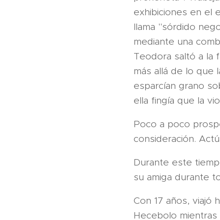
exhibiciones en el 
llama "sórdido nego
mediante una combi
Teodora saltó a la
más allá de lo que 
esparcían grano so
ella fingía que la vi
Poco a poco prospe
consideración. Act
Durante este tiempo
su amiga durante to
Con 17 años, viajó 
Hecebolo mientras q