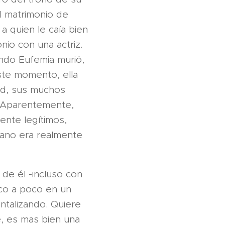
el matrimonio de
a quien le caía bien
io con una actriz.
ando Eufemia murió,
ste momento, ella
ad, sus muchos
. Aparentemente,
mente legítimos,
iano era realmente
de él -incluso con
oco a poco en un
entalizando. Quiere
e, es mas bien una