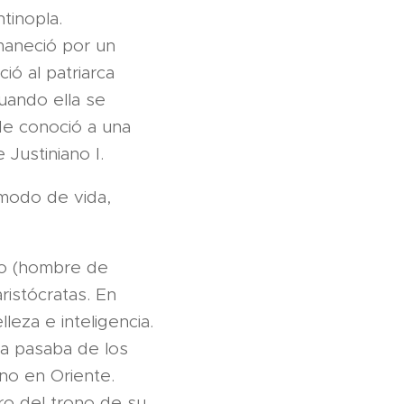
tinopla.
maneció por un
ió al patriarca
cuando ella se
nde conoció a una
 Justiniano I.
modo de vida,
rio (hombre de
aristócratas. En
eza e inteligencia.
a pasaba de los
ano en Oriente.
ero del trono de su