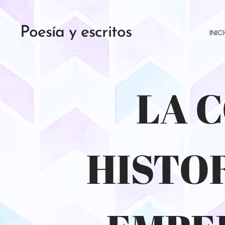
Poesía y escritos
INIC
LA 
HISTOR