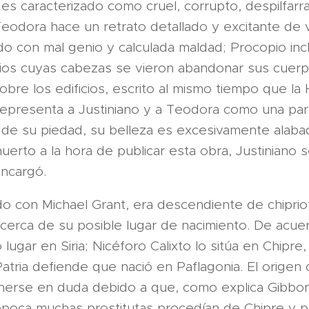
o es caracterizado como cruel, corrupto, despilfarr
odora hace un retrato detallado y excitante de vu
do con mal genio y calculada maldad; Procopio in
os cuyas cabezas se vieron abandonar sus cuerp
bre los edificios, escrito al mismo tiempo que la 
representa a Justiniano y a Teodora como una par
 de su piedad, su belleza es excesivamente alab
erto a la hora de publicar esta obra, Justiniano s
ncargó.
o con Michael Grant, era descendiente de chiprio
 acerca de su posible lugar de nacimiento. De acue
o lugar en Siria; Nicéforo Calixto lo sitúa en Chipre
tria defiende que nació en Paflagonia. El origen 
erse en duda debido a que, como explica Gibbo
poca muchas prostitutas procedían de Chipre y po