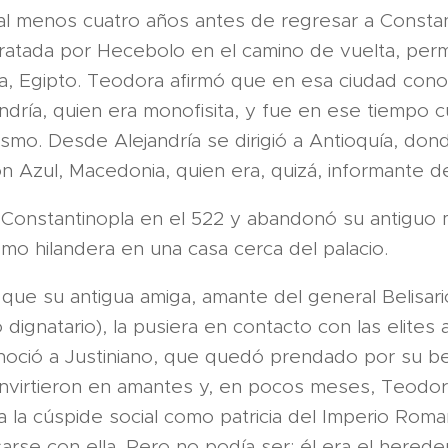
al menos cuatro años antes de regresar a Constan
atada por Hecebolo en el camino de vuelta, per
a, Egipto. Teodora afirmó que en esa ciudad conoc
andría, quien era monofisita, y fue en ese tiempo 
sismo. Desde Alejandría se dirigió a Antioquía, do
ión Azul, Macedonia, quien era, quizá, informante de
Constantinopla en el 522 y abandonó su antiguo 
o hilandera en una casa cerca del palacio.
 que su antigua amiga, amante del general Belisa
 dignatario), la pusiera en contacto con las elites 
ció a Justiniano, que quedó prendado por su bell
nvirtieron en amantes y, en pocos meses, Teodor
 a la cúspide social como patricia del Imperio Rom
sarse con ella. Pero no podía ser: él era el hered