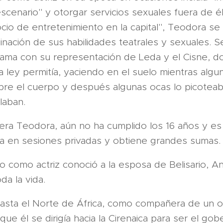
escenario" y otorgar servicios sexuales fuera de é
cio de entretenimiento en la capital", Teodora se 
nación de sus habilidades teatrales y sexuales. 
 fama con su representación de Leda y el Cisne,
la ley permitía, yaciendo en el suelo mientras algu
bre el cuerpo y después algunas ocas lo picoteab
olaban.
ra Teodora, aún no ha cumplido los 16 años y es 
úa en sesiones privadas y obtiene grandes sumas.
 como actriz conoció a la esposa de Belisario, An
da la vida.
hasta el Norte de África, como compañera de un ofi
ue él se dirigía hacia la Cirenaica para ser el go