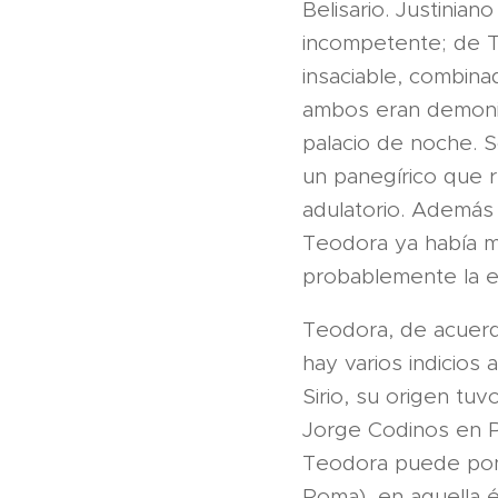
Belisario. Justinian
incompetente; de Te
insaciable, combina
ambos eran demoni
palacio de noche. So
un panegírico que 
adulatorio. Además
Teodora ya había mu
probablemente la e
Teodora, de acuerd
hay varios indicios
Sirio, su origen tuv
Jorge Codinos en Pa
Teodora puede pon
Roma), en aquella é