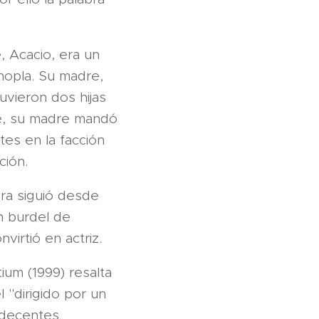
, Acacio, era un
nopla. Su madre,
uvieron dos hijas
re, su madre mandó
tes en la facción
ción.
ra siguió desde
n burdel de
irtió en actriz.
um (1999) resalta
 "dirigido por un
indecentes