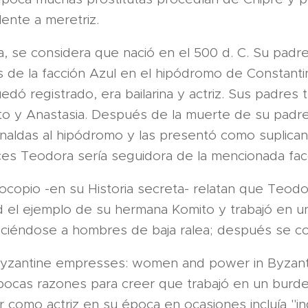
lente a meretriz.
a, se considera que nació en el 500 d. C. Su padre
 de la facción Azul en el hipódromo de Constanti
ó registrado, era bailarina y actriz. Sus padres t
to y Anastasia. Después de la muerte de su pad
uirnaldas al hipódromo y las presentó como suplican
es Teodora sería seguidora de la mencionada fac
ocopio -en su Historia secreta- relatan que Teodo
el ejemplo de su hermana Komito y trabajó en u
ciéndose a hombres de baja ralea; después se conv
yzantine empresses: women and power in Byzanti
ocas razones para creer que trabajó en un burdel
r como actriz en su época en ocasiones incluía "