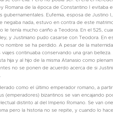
a Ley Romana de la época de Constantino I evitaba 
les gubernamentales. Eufemia, esposa de Justino I, 
le negaba nada, estuvo en contra de este matrimon
o le tenía mucho cariño a Teodora. En el 525, cu
 ley, y Justiniano pudo casarse con Teodora. En e
cuyo nombre se ha perdido. A pesar de la maternid
viajes continuaba conservando una gran belleza
esta hija y al hijo de la misma Atanasio como plena
ntes no se ponen de acuerdo acerca de si Justin
.
derado como el último emperador romano, a partir 
leus (emperadores) bizantinos se van encajando p
electual distinto al del Imperio Romano. Se van ori
ma pero la historia no se repite, y cuando lo hac