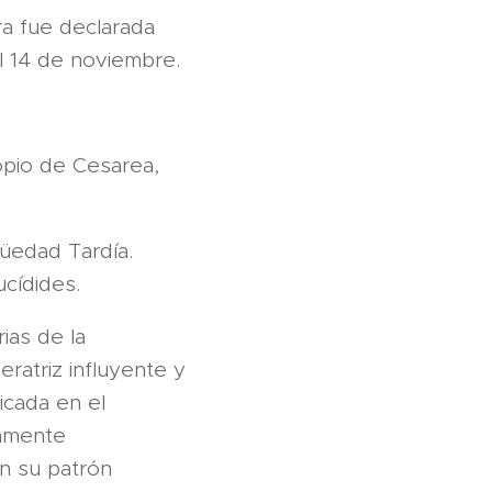
a fue declarada
el 14 de noviembre.
copio de Cesarea,
güedad Tardía.
cídides.
ias de la
eratriz influyente y
icada en el
damente
on su patrón