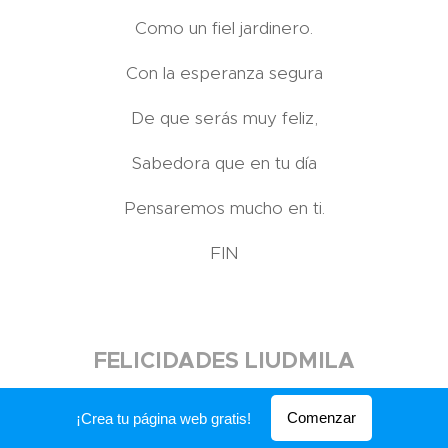
Como un fiel jardinero.
Con la esperanza segura
De que serás muy feliz,
Sabedora que en tu día
Pensaremos mucho en ti.
FIN
FELICIDADES LIUDMILA
Lic. Miguel Angel García Alzugaray
Comenzar
¡Crea tu página web gratis!
La Habana, 21 de Abril del 2016