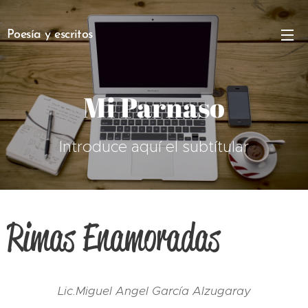
Poesía y escritos
Mi Parnaso
Introduce aquí el subtítular
Rimas Enamoradas
Lic.Miguel Angel García Alzugaray