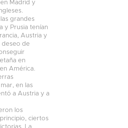
 en Madrid y
ingleses.
 las grandes
 y Prusia tenían
rancia, Austria y
al deseo de
conseguir
retaña en
y en América.
erras
 mar, en las
ntó a Austria y a
eron los
rincipio, ciertos
ictorias. La