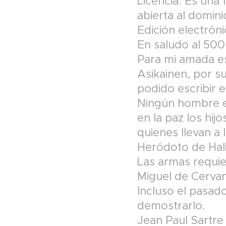
Licencia: Es una
abierta al domini
Edición electrón
En saludo al 500
Para mi amada es
Asikainen, por s
podido escribir e
Ningún hombre es
en la paz los hij
quienes llevan a 
Heródoto de Hal
Las armas requier
Miguel de Cervant
Incluso el pasad
demostrarlo.
Jean Paul Sartre 