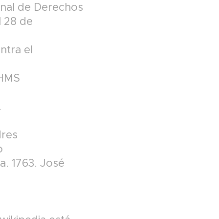
ional de Derechos
l 28 de
ntra el
 HMS
.
dres
o
a. 1763. José