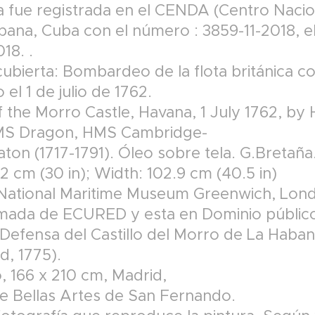
ria fue registrada en el CENDA (Centro Nac
bana, Cuba con el número : 3859-11-2018, e
18. .
 cubierta: Bombardeo de la flota británica co
 el 1 de julio de 1762.
the Morro Castle, Havana, 1 July 1762, by
MS Dragon, HMS Cambridge-
ton (1717-1791). Óleo sobre tela. G.Bretaña
2 cm (30 in); Width: 102.9 cm (40.5 in)
e National Maritime Museum Greenwich, Lon
omada de ECURED y esta en Dominio públic
: Defensa del Castillo del Morro de La Haban
d, 1775).
, 166 x 210 cm, Madrid,
e Bellas Artes de San Fernando.