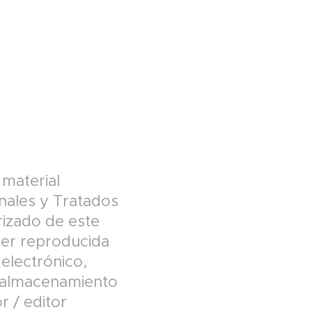
material
onales y Tratados
rizado de este
ser reproducida
 electrónico,
e almacenamiento
r / editor