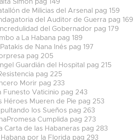
Taita Simón pag 149
tallón de Milicias del Arsenal pag 159
Indagatoria del Auditor de Guerra pag 169
 Incredulidad del Gobernador pag 179
umbo a La Habana pag 189
 Patakis de Nana Inés pag 197
Sorpresa pag 205
Ángel Guardián del Hospital pag 215
 Resistencia pag 225
encero Morir pag 233
 Funesto Vaticinio pag 243
s Héroes Mueren de Pie pag 253
epultando los Sueños pag 263
UnaPromesa Cumplida pag 273
La Carta de las Habaneras pag 283
 Habana por la Florida pag 293