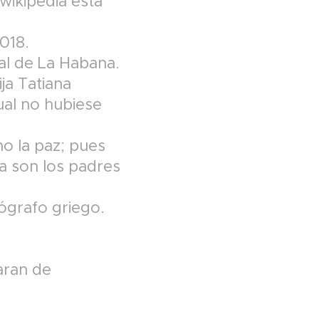
wikipedia está
018.
al de La Habana.
ja Tatiana
ual no hubiese
o la paz; pues
ra son los padres
ógrafo griego.
aran de