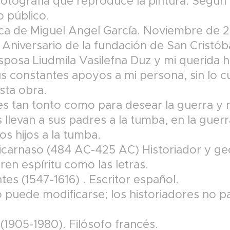
 fotografía que reproduce la pintura. Según 
o público.
ica de Miguel Angel García. Noviembre de 2
 Aniversario de la fundación de San Cristób
posa Liudmila Vasilefna Duz y mi querida hi
us constantes apoyos a mi persona, sin lo c
sta obra.
 tan tonto como para desear la guerra y n
os llevan a sus padres a la tumba, en la guer
los hijos a la tumba.
icarnaso (484 AC-425 AC) Historiador y ge
en espíritu como las letras.
es (1547-1616) . Escritor español.
o puede modificarse; los historiadores no p
(1905-1980). Filósofo francés.