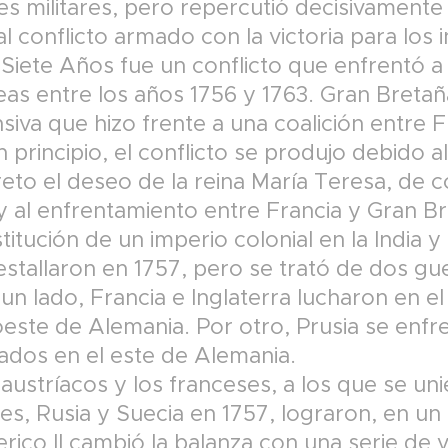
es militares, pero repercutió decisivamente
 al conflicto armado con la victoria para los 
 Siete Años fue un conflicto que enfrentó a
as entre los años 1756 y 1763. Gran Bretaña
siva que hizo frente a una coalición entre F
n principio, el conflicto se produjo debido 
reto el deseo de la reina María Teresa, de 
 y al enfrentamiento entre Francia y Gran B
stitución de un imperio colonial en la India 
estallaron en 1757, pero se trató de dos gu
un lado, Francia e Inglaterra lucharon en el
oeste de Alemania. Por otro, Prusia se enfre
liados en el este de Alemania.
austríacos y los franceses, a los que se uni
s, Rusia y Suecia en 1757, lograron, en un p
rico II cambió la balanza con una serie de v