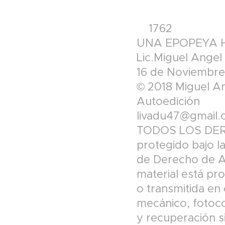
1762
UNA EPOPEYA
Lic.Miguel Angel
16 de Noviembre
© 2018 Miguel A
Autoedición
livadu47@gmail
TODOS LOS DERE
protegido bajo l
de Derecho de Au
material está pr
o transmitida en
mecánico, fotoco
y recuperación si