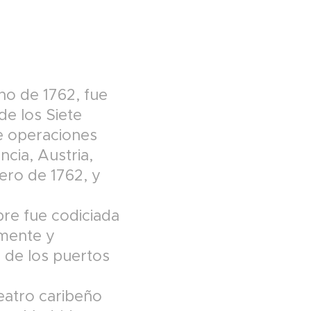
ano de 1762, fue
de los Siete
de operaciones
cia, Austria,
ero de 1762, y
pre fue codiciada
rmente y
o de los puertos
teatro caribeño