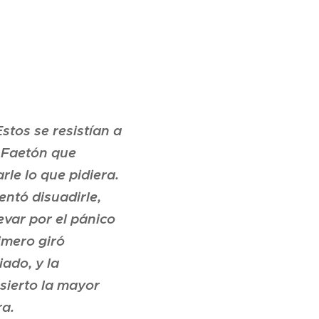
stos se resistían a
a Faetón que
rle lo que pidiera.
entó disuadirle,
evar por el pánico
rimero giró
ado, y la
sierto la mayor
ra.