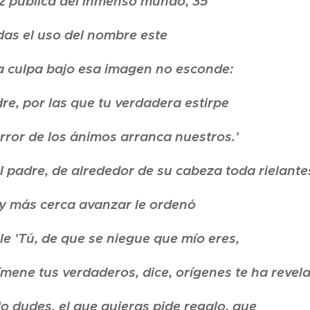
uz pública del inmenso mundo, 35
das el uso del nombre este
a culpa bajo esa imagen no esconde:
e, por las que tu verdadera estirpe
error de los ánimos arranca nuestros.'
l padre, de alrededor de su cabeza toda rielante
y más cerca avanzar le ordenó
e 'Tú, de que se niegue que mío eres,
ímene tus verdaderos, dice, orígenes te ha revel
o dudes, el que quieras pide regalo, que