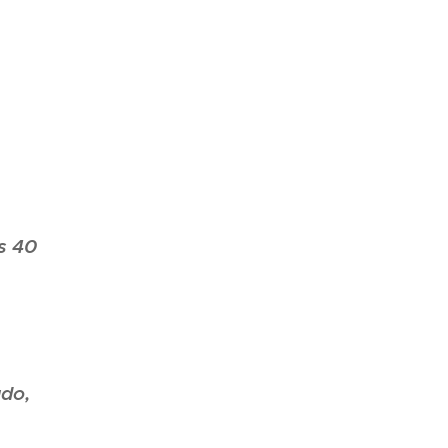
s 40
ado,