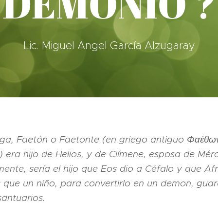
DEMONIO ?
Lic. Miguel Angel García Alzugaray
iega, Faetón o Faetonte (en griego antiguo Φαέθω
te') era hijo de Helios, y de Clímene, esposa de Mér
mente, sería el hijo que Eos dio a Céfalo y que Af
que un niño, para convertirlo en un demon, guar
antuarios.