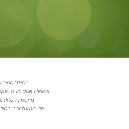
ν Phaéthôn,
ope, a la que Helios
rodita robaría
dián nocturno de