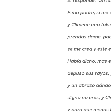
Él responde: 'Oh l
Febo padre, si me 
y Clímene una fals
prendas dame, padr
se me crea y este 
Había dicho, mas e
depuso sus rayos, 
y un abrazo dándol
digno no eres, y Cl
y para que menos l