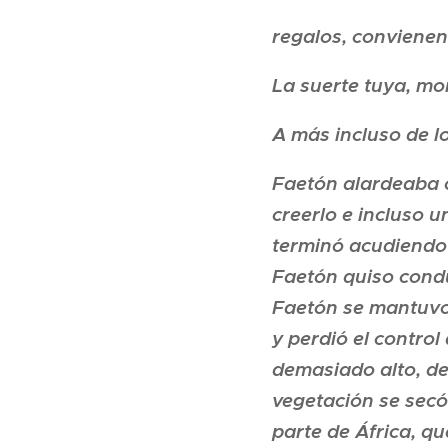
regalos, convienen,
La suerte tuya, mor
A más incluso de lo
Faetón alardeaba c
creerlo e incluso u
terminó acudiendo a
Faetón quiso conduc
Faetón se mantuvo i
y perdió el control
demasiado alto, de
vegetación se secó
parte de África, qu