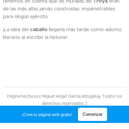
tenemos en cuenta que las murallas de
Troya
eran
de las más altas jamás construidas, impenetrables
para ningún ejército.
¡La idea del
caballo
llegaría más tarde como adorno
literario al escribir la historia!.
Página hecha por Miguel Angel Garcia Alzugaray. Todos los
derechos reservados ;)
Creado con
Webnode
Comenzar
¡Crea tu página web gratis!